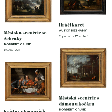
Hráči karet
AUTOR NEZNÁMÝ
Městská scenérie se
2. polovina 17. století
žebráky
NORBERT GRUND
kolem 1750
Městská scenérie s
dámou u kočáru
NORBERT GRUND
Kristus v Emauzích