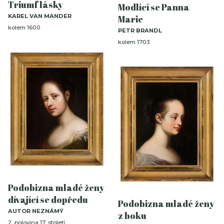
Triumf lásky
Modlící se Panna
KAREL VAN MANDER
Marie
kolem 1600
PETR BRANDL
kolem 1703
Podobizna mladé ženy
dívající se dopředu
Podobizna mladé ženy
AUTOR NEZNÁMÝ
z boku
2. polovina 17. století