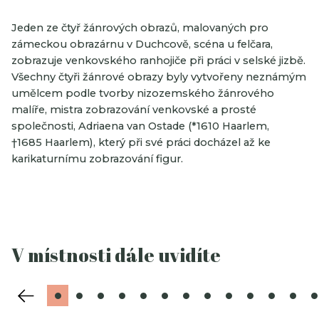
Jeden ze čtyř žánrových obrazů, malovaných pro
zámeckou obrazárnu v Duchcově, scéna u felčara,
zobrazuje venkovského ranhojiče při práci v selské jizbě.
Všechny čtyři žánrové obrazy byly vytvořeny neznámým
umělcem podle tvorby nizozemského žánrového
malíře, mistra zobrazování venkovské a prosté
společnosti, Adriaena van Ostade (*1610 Haarlem,
†1685 Haarlem), který při své práci docházel až ke
karikaturnímu zobrazování figur.
V místnosti dále uvidíte