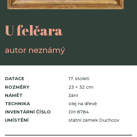
U felčara
autor neznámý
DATACE
17. století
ROZMĚRY
23 × 32 cm
NÁMĚT
žánr
TECHNIKA
olej na dřevě
INVENTÁRNÍ ČÍSLO
DH 8784
UMÍSTĚNÍ
státní zámek Duchcov