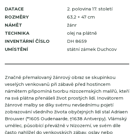
DATACE
2. polovina 17. století
ROZMĚRY
63,2 × 47 cm
NÁMĚT
žánr
TECHNIKA
olej na plátně
INVENTÁRNÍ ČÍSLO
DH 8659
UMÍSTĚNÍ
státní zámek Duchcov
Značně přemalovaný žánrový obraz se skupinkou
veselých venkovanů při zábavě před hostincem
námětem připomíná tvorbu nizozemských malířů, kteří
na svá plátna přenášeli život prostých lidí. Inovátorem
žánrové malby se díky svému nevšednímu pojetí
zobrazování všedního života obyčejných lidí stal Adriaen
Brouwer (*1605 Oudenaarde, †1638 Antverpy). Vlámský
umělec, působící převážně v Nizozemí, ve svém díle
často nahlížel do venkovských zábav, oslav nebo